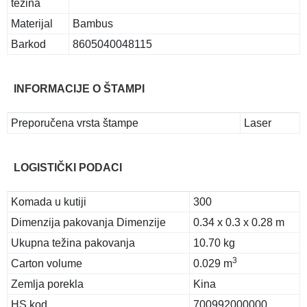
težina
Materijal
Bambus
Barkod
8605040048115
INFORMACIJE O ŠTAMPI
Preporučena vrsta štampe
Laser
LOGISTIČKI PODACI
Komada u kutiji
300
Dimenzija pakovanja Dimenzije
0.34 x 0.3 x 0.28 m
Ukupna težina pakovanja
10.70 kg
3
Carton volume
0.029 m
Zemlja porekla
Kina
HS kod
700992000000