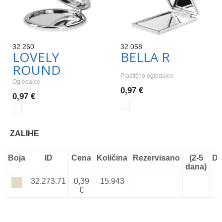
32.260
32.058
LOVELY
BELLA R
ROUND
Plastično ogledalce
Ogledalce
0,97 €
0,97 €
ZALIHE
Boja
ID
Cena
Količina
Rezervisano
(2-5
Do
dana)
32.273.71
0,39
15.943
€