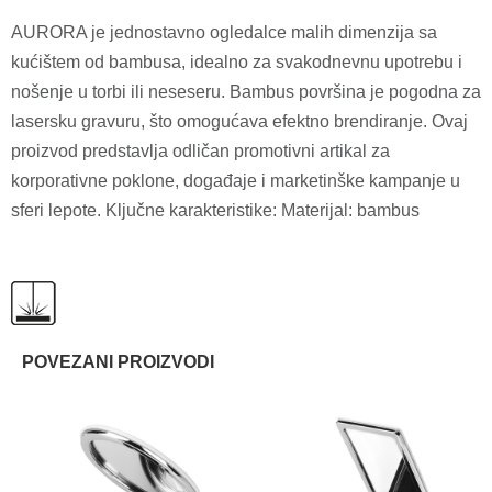
AURORA je jednostavno ogledalce malih dimenzija sa
kućištem od bambusa, idealno za svakodnevnu upotrebu i
nošenje u torbi ili neseseru. Bambus površina je pogodna za
lasersku gravuru, što omogućava efektno brendiranje. Ovaj
proizvod predstavlja odličan promotivni artikal za
korporativne poklone, događaje i marketinške kampanje u
sferi lepote. Ključne karakteristike: Materijal: bambus
POVEZANI PROIZVODI