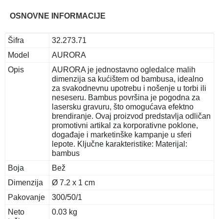
OSNOVNE INFORMACIJE
Šifra
32.273.71
Model
AURORA
Opis
AURORA je jednostavno ogledalce malih
dimenzija sa kućištem od bambusa, idealno
za svakodnevnu upotrebu i nošenje u torbi ili
neseseru. Bambus površina je pogodna za
lasersku gravuru, što omogućava efektno
brendiranje. Ovaj proizvod predstavlja odličan
promotivni artikal za korporativne poklone,
događaje i marketinške kampanje u sferi
lepote. Ključne karakteristike: Materijal:
bambus
Boja
Bež
Dimenzija
Ø 7.2 x 1 cm
Pakovanje
300/50/1
Neto
0.03 kg