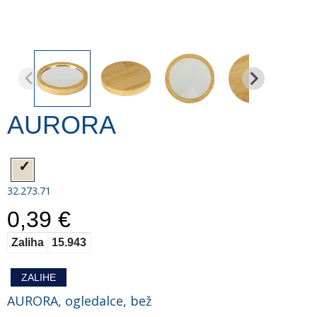
AURORA
32.273.71
0,39 €
Zaliha
15.943
ZALIHE
AURORA, ogledalce, bež