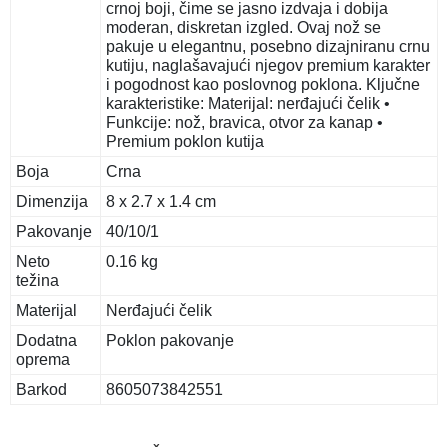
crnoj boji, čime se jasno izdvaja i dobija
moderan, diskretan izgled. Ovaj nož se
pakuje u elegantnu, posebno dizajniranu crnu
kutiju, naglašavajući njegov premium karakter
i pogodnost kao poslovnog poklona. Ključne
karakteristike: Materijal: nerđajući čelik •
Funkcije: nož, bravica, otvor za kanap •
Premium poklon kutija
Boja
Crna
Dimenzija
8 x 2.7 x 1.4 cm
Pakovanje
40/10/1
Neto
0.16 kg
težina
Materijal
Nerđajući čelik
Dodatna
Poklon pakovanje
oprema
Barkod
8605073842551