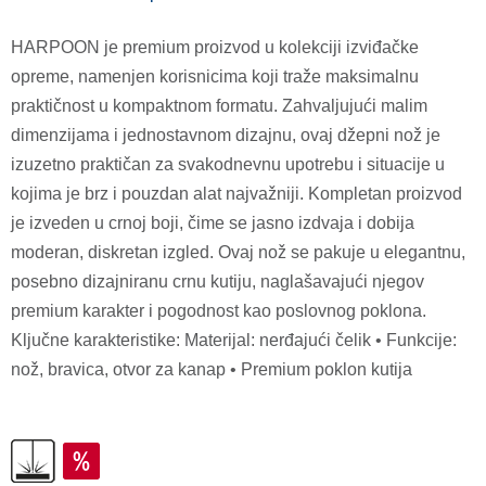
HARPOON je premium proizvod u kolekciji izviđačke
opreme, namenjen korisnicima koji traže maksimalnu
praktičnost u kompaktnom formatu. Zahvaljujući malim
dimenzijama i jednostavnom dizajnu, ovaj džepni nož je
izuzetno praktičan za svakodnevnu upotrebu i situacije u
kojima je brz i pouzdan alat najvažniji. Kompletan proizvod
je izveden u crnoj boji, čime se jasno izdvaja i dobija
moderan, diskretan izgled. Ovaj nož se pakuje u elegantnu,
posebno dizajniranu crnu kutiju, naglašavajući njegov
premium karakter i pogodnost kao poslovnog poklona.
Ključne karakteristike: Materijal: nerđajući čelik • Funkcije:
nož, bravica, otvor za kanap • Premium poklon kutija