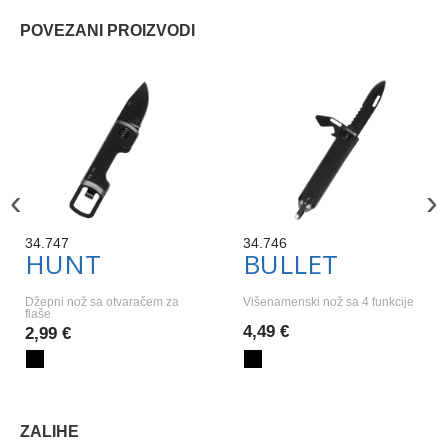
POVEZANI PROIZVODI
‹
›
34.747
34.746
HUNT
BULLET
Džepni nož sa otvaračem za
Višenamenski nož sa 4 funkcije
flaše
4,49 €
2,99 €
ZALIHE