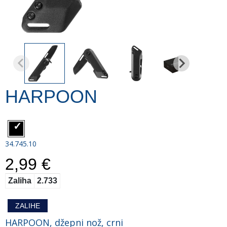
HARPOON
34.745.10
2,99 €
Zaliha
2.733
ZALIHE
HARPOON, džepni nož, crni