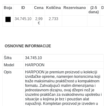
Boja
ID
Cena
Količina
Rezervisano
(2-5
Do
dana)
34.745.10
2,99
2.733
€
OSNOVNE INFORMACIJE
Šifra
34.745.10
Model
HARPOON
Opis
HARPOON je premium proizvod u kolekciji
izviđačke opreme, namenjen korisnicima koji
traže maksimalnu praktičnost u kompaktnom
formatu. Zahvaljujući malim dimenzijama i
jednostavnom dizajnu, ovaj džepni nož je
izuzetno praktičan za svakodnevnu upotrebu i
situacije u kojima je brz i pouzdan alat
najvažniji. Kompletan proizvod je izveden u