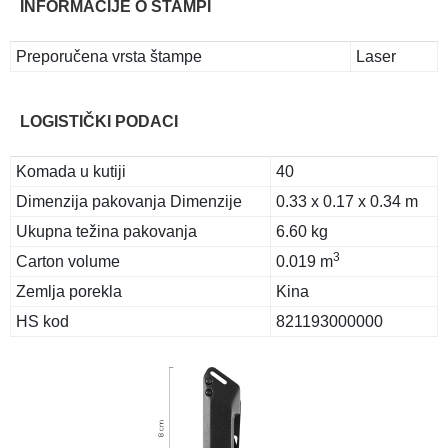
INFORMACIJE O ŠTAMPI
Preporučena vrsta štampe
Laser
LOGISTIČKI PODACI
Komada u kutiji
40
Dimenzija pakovanja Dimenzije
0.33 x 0.17 x 0.34 m
Ukupna težina pakovanja
6.60 kg
3
Carton volume
0.019 m
Zemlja porekla
Kina
HS kod
821193000000