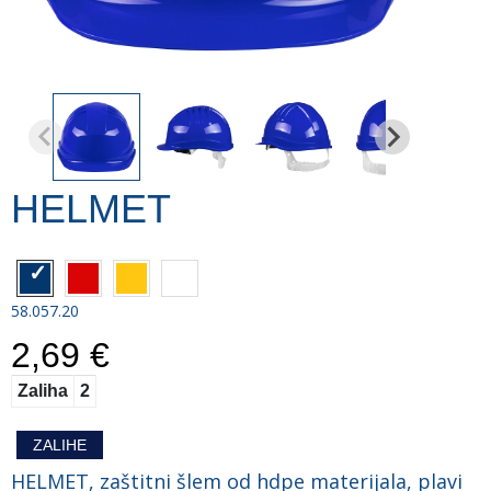
HELMET
58.057.20
2,69 €
Zaliha
2
ZALIHE
HELMET, zaštitni šlem od hdpe materijala, plavi