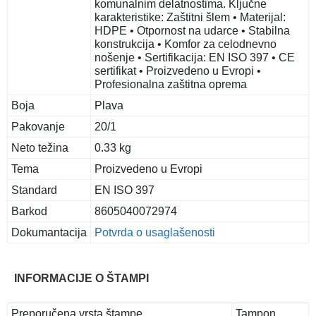
komunalnim delatnostima. Ključne
karakteristike: Zaštitni šlem • Materijal:
HDPE • Otpornost na udarce • Stabilna
konstrukcija • Komfor za celodnevno
nošenje • Sertifikacija: EN ISO 397 • CE
sertifikat • Proizvedeno u Evropi •
Profesionalna zaštitna oprema
Boja
Plava
Pakovanje
20/1
Neto težina
0.33 kg
Tema
Proizvedeno u Evropi
Standard
EN ISO 397
Barkod
8605040072974
Dokumantacija
Potvrda o usaglašenosti
INFORMACIJE O ŠTAMPI
Preporučena vrsta štampe
Tampon