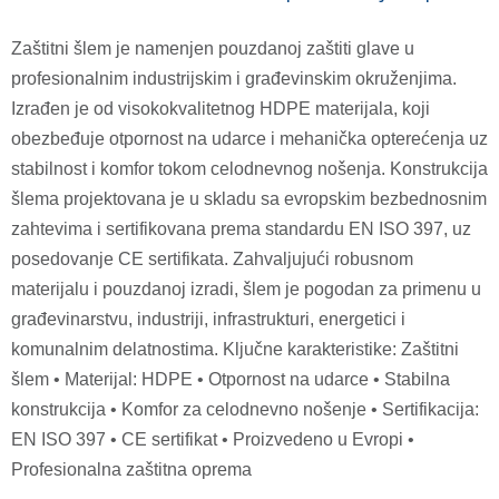
Zaštitni šlem je namenjen pouzdanoj zaštiti glave u
profesionalnim industrijskim i građevinskim okruženjima.
Izrađen je od visokokvalitetnog HDPE materijala, koji
obezbeđuje otpornost na udarce i mehanička opterećenja uz
stabilnost i komfor tokom celodnevnog nošenja. Konstrukcija
šlema projektovana je u skladu sa evropskim bezbednosnim
zahtevima i sertifikovana prema standardu EN ISO 397, uz
posedovanje CE sertifikata. Zahvaljujući robusnom
materijalu i pouzdanoj izradi, šlem je pogodan za primenu u
građevinarstvu, industriji, infrastrukturi, energetici i
komunalnim delatnostima. Ključne karakteristike: Zaštitni
šlem • Materijal: HDPE • Otpornost na udarce • Stabilna
konstrukcija • Komfor za celodnevno nošenje • Sertifikacija:
EN ISO 397 • CE sertifikat • Proizvedeno u Evropi •
Profesionalna zaštitna oprema