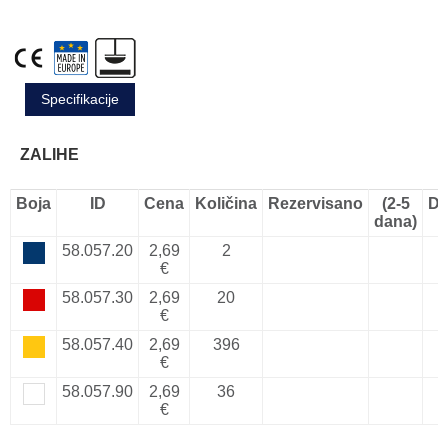
Specifikacije
ZALIHE
Boja
ID
Cena
Količina
Rezervisano
(2-5
Do
dana)
58.057.20
2,69
2
€
58.057.30
2,69
20
€
58.057.40
2,69
396
€
58.057.90
2,69
36
€