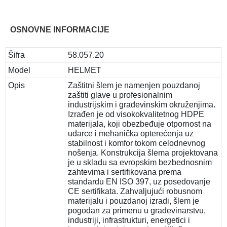
OSNOVNE INFORMACIJE
Šifra
58.057.20
Model
HELMET
Opis
Zaštitni šlem je namenjen pouzdanoj
zaštiti glave u profesionalnim
industrijskim i građevinskim okruženjima.
Izrađen je od visokokvalitetnog HDPE
materijala, koji obezbeđuje otpornost na
udarce i mehanička opterećenja uz
stabilnost i komfor tokom celodnevnog
nošenja. Konstrukcija šlema projektovana
je u skladu sa evropskim bezbednosnim
zahtevima i sertifikovana prema
standardu EN ISO 397, uz posedovanje
CE sertifikata. Zahvaljujući robusnom
materijalu i pouzdanoj izradi, šlem je
pogodan za primenu u građevinarstvu,
industriji, infrastrukturi, energetici i