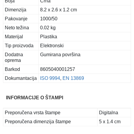
Boja
Crna
Dimenzija
8.2 x 2.6 x 1.2 cm
Pakovanje
1000/50
Neto težina
0.02 kg
Materijal
Plastika
Tip proizvoda
Elektronski
Dodatna
Gumirana površina
oprema
Barkod
8605040001257
Dokumantacija
ISO 9994
,
EN 13869
INFORMACIJE O ŠTAMPI
Preporučena vrsta štampe
Digitalna
Preporučena dimenzija štampe
5 x 1.4 cm