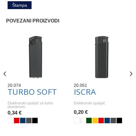
Štampa
POVEZANI PROIZVODI
‹
›
20.074
20.051
TURBO SOFT
ISCRA
Elektronski upaljač sa turbo
Elektronski upaljač
plamenom
0,20 €
0,34 €