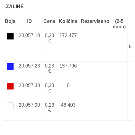
ZALIHE
Boja
ID
Cena
Količina
Rezervisano
(2-5
dana)
20.057.10
0,23
172.477
€
3
uv
0
20.057.23
0,23
137.796
€
3
20.057.30
0,23
0
€
3
20.057.90
0,23
48.403
€
3