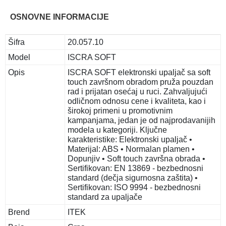
OSNOVNE INFORMACIJE
Šifra
20.057.10
Model
ISCRA SOFT
Opis
ISCRA SOFT elektronski upaljač sa soft
touch završnom obradom pruža pouzdan
rad i prijatan osećaj u ruci. Zahvaljujući
odličnom odnosu cene i kvaliteta, kao i
širokoj primeni u promotivnim
kampanjama, jedan je od najprodavanijih
modela u kategoriji. Ključne
karakteristike: Elektronski upaljač •
Materijal: ABS • Normalan plamen •
Dopunjiv • Soft touch završna obrada •
Sertifikovan: EN 13869 - bezbednosni
standard (dečja sigurnosna zaštita) •
Sertifikovan: ISO 9994 - bezbednosni
standard za upaljače
Brend
ITEK