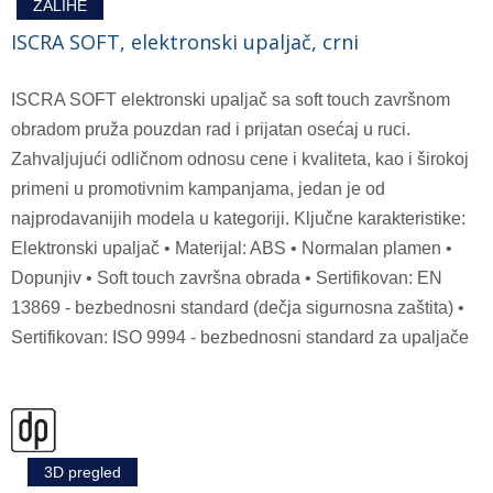
ZALIHE
ISCRA SOFT, elektronski upaljač, crni
ISCRA SOFT elektronski upaljač sa soft touch završnom
obradom pruža pouzdan rad i prijatan osećaj u ruci.
Zahvaljujući odličnom odnosu cene i kvaliteta, kao i širokoj
primeni u promotivnim kampanjama, jedan je od
najprodavanijih modela u kategoriji. Ključne karakteristike:
Elektronski upaljač • Materijal: ABS • Normalan plamen •
Dopunjiv • Soft touch završna obrada • Sertifikovan: EN
13869 - bezbednosni standard (dečja sigurnosna zaštita) •
Sertifikovan: ISO 9994 - bezbednosni standard za upaljače
3D pregled