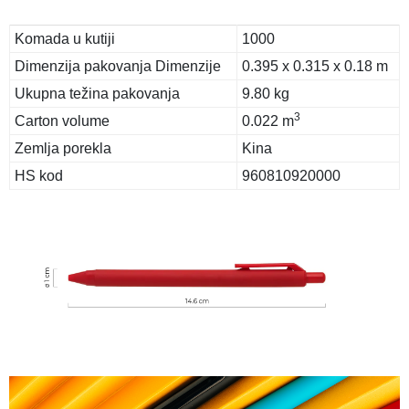
Komada u kutiji
1000
Dimenzija pakovanja Dimenzije
0.395 x 0.315 x 0.18 m
Ukupna težina pakovanja
9.80 kg
3
Carton volume
0.022 m
Zemlja porekla
Kina
HS kod
960810920000