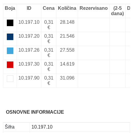
Boja
ID
Cena
Količina
Rezervisano
(2-5
Do
dana)
10.197.10
0,31
28.148
€
10.197.20
0,31
21.546
€
10.197.26
0,31
27.558
€
10.197.30
0,31
14.619
€
10.197.90
0,31
31.096
€
OSNOVNE INFORMACIJE
Šifra
10.197.10