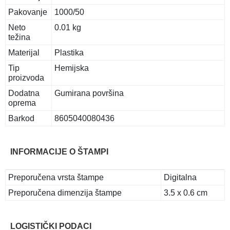
Pakovanje
1000/50
Neto
0.01 kg
težina
Materijal
Plastika
Tip
Hemijska
proizvoda
Dodatna
Gumirana površina
oprema
Barkod
8605040080436
INFORMACIJE O ŠTAMPI
Preporučena vrsta štampe
Digitalna
Preporučena dimenzija štampe
3.5 x 0.6 cm
LOGISTIČKI PODACI