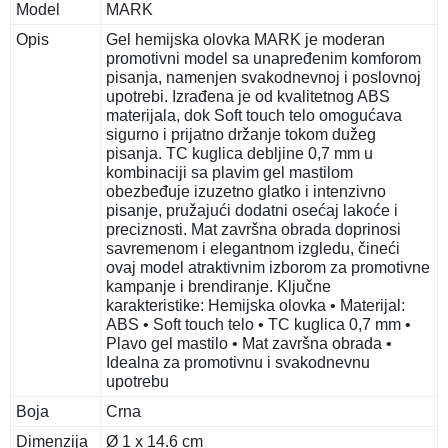
Model
MARK
Opis
Gel hemijska olovka MARK je moderan
promotivni model sa unapređenim komforom
pisanja, namenjen svakodnevnoj i poslovnoj
upotrebi. Izrađena je od kvalitetnog ABS
materijala, dok Soft touch telo omogućava
sigurno i prijatno držanje tokom dužeg
pisanja. TC kuglica debljine 0,7 mm u
kombinaciji sa plavim gel mastilom
obezbeđuje izuzetno glatko i intenzivno
pisanje, pružajući dodatni osećaj lakoće i
preciznosti. Mat završna obrada doprinosi
savremenom i elegantnom izgledu, čineći
ovaj model atraktivnim izborom za promotivne
kampanje i brendiranje. Ključne
karakteristike: Hemijska olovka • Materijal:
ABS • Soft touch telo • TC kuglica 0,7 mm •
Plavo gel mastilo • Mat završna obrada •
Idealna za promotivnu i svakodnevnu
upotrebu
Boja
Crna
Dimenzija
Ø 1 x 14.6 cm