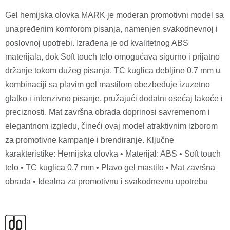
Gel hemijska olovka MARK je moderan promotivni model sa
unapređenim komforom pisanja, namenjen svakodnevnoj i
poslovnoj upotrebi. Izrađena je od kvalitetnog ABS
materijala, dok Soft touch telo omogućava sigurno i prijatno
držanje tokom dužeg pisanja. TC kuglica debljine 0,7 mm u
kombinaciji sa plavim gel mastilom obezbeđuje izuzetno
glatko i intenzivno pisanje, pružajući dodatni osećaj lakoće i
preciznosti. Mat završna obrada doprinosi savremenom i
elegantnom izgledu, čineći ovaj model atraktivnim izborom
za promotivne kampanje i brendiranje. Ključne
karakteristike: Hemijska olovka • Materijal: ABS • Soft touch
telo • TC kuglica 0,7 mm • Plavo gel mastilo • Mat završna
obrada • Idealna za promotivnu i svakodnevnu upotrebu