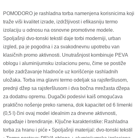
POMODORO je rashladna torba namenjena korisnicima koji
traže viši kvalitet izrade, izdržljivost i efikasniju termo
izolaciju u odnosu na osnovne promotivne modele.
Spoljašnji dvo-tonski tekstil daje torbi moderniji, urban
izgled, pa je pogodna i za svakodnevnu upotrebu van
klasičnih promo aktivnosti. Unutrašnjost kombinuje PEVA
oblogu i aluminijumsku izolacionu penu, čime se postiže
bolje zadržavanje hladnoće uz korišćenje rashladnih
uložaka. Torba ima glavni termo odeljak sa rajsferšlusom,
prednji džep sa rajsferšlusom i dva bočna mrežasta džepa
za dodatnu opremu. Dugački podesivi kaiš omogućava
praktično nošenje preko ramena, dok kapacitet od 6 limenki
(0,5 l) čini ovaj model idealnim za dnevne aktivnosti,
događaje i brendiranje. Ključne karakteristike: Rashladna
torba za hranu i piće • Spoljašnji materijal: dvo-tonski tekstil