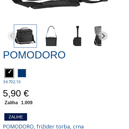
POMODORO
34.702.10
5,90 €
Zaliha
1.009
ZALIHE
POMODORO, frižider torba, crna