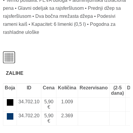
• Termo postava: PEVA obloga + aluminijumska izolaciona
pena • Glavni odeljak sa rajsferšlusom • Prednji džep sa
rajsferšlusom • Dva bočna mrežasta džepa • Podesivi
rameni kaiš • Kapacitet: 6 limenki (0,5 l) • Pogodna za
rashladne uloške
ZALIHE
Boja
ID
Cena
Količina
Rezervisano
(2-5
Do
dana)
34.702.10
5,90
1.009
€
34.702.20
5,90
2.369
€