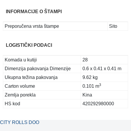
INFORMACIJE O ŠTAMPI
Preporučena vrsta štampe
Sito
LOGISTIČKI PODACI
Komada u kutiji
28
Dimenzija pakovanja Dimenzije
0.6 x 0.41 x 0.41 m
Ukupna težina pakovanja
9.62 kg
3
Carton volume
0.101 m
Zemlja porekla
Kina
HS kod
420292980000
CITY ROLLS DOO