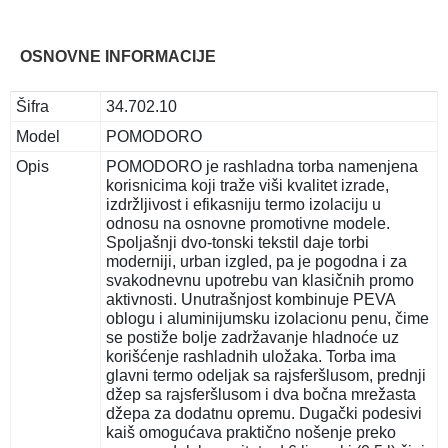
OSNOVNE INFORMACIJE
Šifra
34.702.10
Model
POMODORO
Opis
POMODORO je rashladna torba namenjena
korisnicima koji traže viši kvalitet izrade,
izdržljivost i efikasniju termo izolaciju u
odnosu na osnovne promotivne modele.
Spoljašnji dvo-tonski tekstil daje torbi
moderniji, urban izgled, pa je pogodna i za
svakodnevnu upotrebu van klasičnih promo
aktivnosti. Unutrašnjost kombinuje PEVA
oblogu i aluminijumsku izolacionu penu, čime
se postiže bolje zadržavanje hladnoće uz
korišćenje rashladnih uložaka. Torba ima
glavni termo odeljak sa rajsferšlusom, prednji
džep sa rajsferšlusom i dva bočna mrežasta
džepa za dodatnu opremu. Dugački podesivi
kaiš omogućava praktično nošenje preko