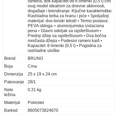
ramena, dok kapacitet od 6 limenki (0,5 l) čini
ovaj model idealnim za dnevne aktivnosti,
događaje i brendiranje. Ključne karakteristike:
Rashladna torba za hranu i piće • Spoljašnji
materijal: dvo-tonski tekstil • Termo postava:
PEVA obloga + aluminijumska izolaciona
pena • Glavni odeljak sa rajsferšlusom •
Prednji džep sa rajsferšlusom • Dva bočna
mrežasta džepa • Podesivi rameni kaiš •
Kapacitet: 6 limenki (0,5 l) • Pogodna za
rashladne uloške
Brend
BRUNO
Boja
Crna
Dimenzija
25 x 19 x 24 cm
Pakovanje
28/1
Neto
0.31 kg
težina
Materijal
Poliester
Barkod
8605073824670