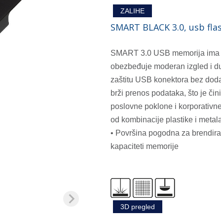
ZALIHE
SMART BLACK 3.0, usb fla
SMART 3.0 USB memorija ima kuć
obezbeđuje moderan izgled i du
zaštitu USB konektora bez doda
brži prenos podataka, što je či
poslovne poklone i korporativn
od kombinacije plastike i metal
• Površina pogodna za brendira
kapaciteti memorije
3D pregled