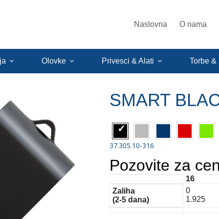
Naslovna
O nama
ja
Olovke
Privesci & Alati
Torbe &
SMART BLAC
37.305.10-316
Pozovite za ce
16
0
Zaliha
1.925
(2-5 dana)