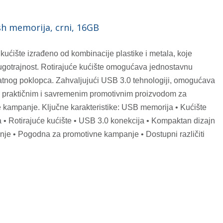
sh memorija, crni, 16GB
ište izrađeno od kombinacije plastike i metala, koje
gotrajnost. Rotirajuće kućište omogućava jednostavnu
tnog poklopca. Zahvaljujući USB 3.0 tehnologiji, omogućava
ni praktičnim i savremenim promotivnim proizvodom za
e kampanje. Ključne karakteristike: USB memorija • Kućište
a • Rotirajuće kućište • USB 3.0 konekcija • Kompaktan dizajn
nje • Pogodna za promotivne kampanje • Dostupni različiti