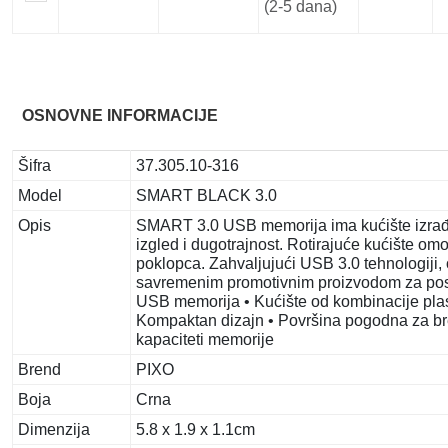
(2-5 dana)
OSNOVNE INFORMACIJE
Šifra
37.305.10-316
Model
SMART BLACK 3.0
Opis
SMART 3.0 USB memorija ima kućište izrađe
izgled i dugotrajnost. Rotirajuće kućište 
poklopca. Zahvaljujući USB 3.0 tehnologiji, 
savremenim promotivnim proizvodom za poslo
USB memorija • Kućište od kombinacije plast
Kompaktan dizajn • Površina pogodna za bre
kapaciteti memorije
Brend
PIXO
Boja
Crna
Dimenzija
5.8 x 1.9 x 1.1cm