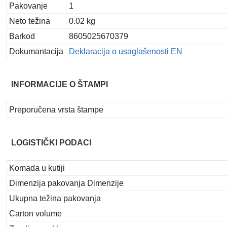
Pakovanje
1
Neto težina
0.02 kg
Barkod
8605025670379
Dokumantacija
Deklaracija o usaglašenosti EN
INFORMACIJE O ŠTAMPI
Preporučena vrsta štampe
LOGISTIČKI PODACI
Komada u kutiji
Dimenzija pakovanja Dimenzije
Ukupna težina pakovanja
Carton volume