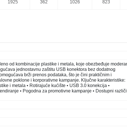
1925
362
1026
823
no od kombinacije plastike i metala, koje obezbeđuje modera
omogućava jednostavnu zaštitu USB konektora bez dodatnog
omogućava brži prenos podataka, što je čini praktičnim i
vne poklone i korporativne kampanje. Ključne karakteristike:
ike i metala • Rotirajuće kućište • USB 3.0 konekcija •
ndiranje • Pogodna za promotivne kampanje • Dostupni različit