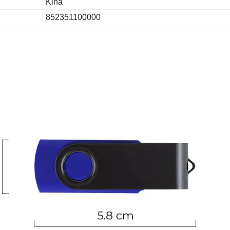
Kina
852351100000