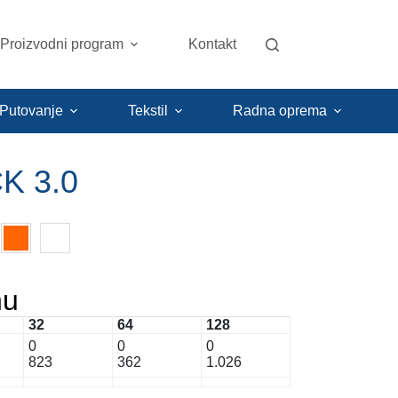
Proizvodni program
Kontakt
 Putovanje
Tekstil
Radna oprema
K 3.0
nu
32
64
128
0
0
0
823
362
1.026