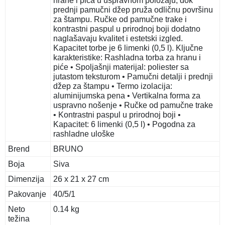
hrane i pića u uspravnom položaju, dok
prednji pamučni džep pruža odličnu površinu
za štampu. Ručke od pamučne trake i
kontrastni paspul u prirodnoj boji dodatno
naglašavaju kvalitet i estetski izgled.
Kapacitet torbe je 6 limenki (0,5 l). Ključne
karakteristike: Rashladna torba za hranu i
piće • Spoljašnji materijal: poliester sa
jutastom teksturom • Pamučni detalji i prednji
džep za štampu • Termo izolacija:
aluminijumska pena • Vertikalna forma za
uspravno nošenje • Ručke od pamučne trake
• Kontrastni paspul u prirodnoj boji •
Kapacitet: 6 limenki (0,5 l) • Pogodna za
rashladne uloške
Brend
BRUNO
Boja
Siva
Dimenzija
26 x 21 x 27 cm
Pakovanje
40/5/1
Neto
0.14 kg
težina