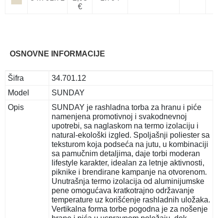
€
OSNOVNE INFORMACIJE
Šifra
34.701.12
Model
SUNDAY
Opis
SUNDAY je rashladna torba za hranu i piće
namenjena promotivnoj i svakodnevnoj
upotrebi, sa naglaskom na termo izolaciju i
natural-ekološki izgled. Spoljašnji poliester sa
teksturom koja podseća na jutu, u kombinaciji
sa pamučnim detaljima, daje torbi moderan
lifestyle karakter, idealan za letnje aktivnosti,
piknike i brendirane kampanje na otvorenom.
Unutrašnja termo izolacija od aluminijumske
pene omogućava kratkotrajno održavanje
temperature uz korišćenje rashladnih uložaka.
Vertikalna forma torbe pogodna je za nošenje