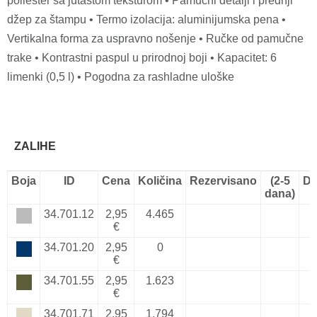
poliester sa jutastom teksturom • Pamučni detalji i prednji
džep za štampu • Termo izolacija: aluminijumska pena •
Vertikalna forma za uspravno nošenje • Ručke od pamučne
trake • Kontrastni paspul u prirodnoj boji • Kapacitet: 6
limenki (0,5 l) • Pogodna za rashladne uloške
ZALIHE
Boja
ID
Cena
Količina
Rezervisano
(2-5
Do
dana)
34.701.12
2,95
4.465
€
34.701.20
2,95
0
€
34.701.55
2,95
1.623
€
34.701.71
2,95
1.794