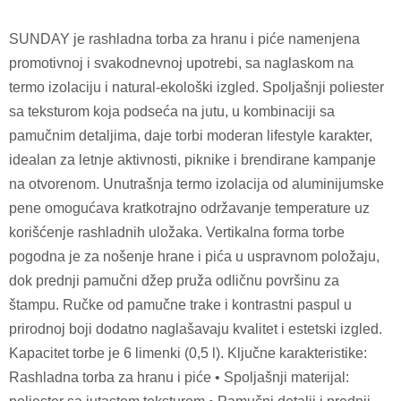
SUNDAY je rashladna torba za hranu i piće namenjena
promotivnoj i svakodnevnoj upotrebi, sa naglaskom na
termo izolaciju i natural-ekološki izgled. Spoljašnji poliester
sa teksturom koja podseća na jutu, u kombinaciji sa
pamučnim detaljima, daje torbi moderan lifestyle karakter,
idealan za letnje aktivnosti, piknike i brendirane kampanje
na otvorenom. Unutrašnja termo izolacija od aluminijumske
pene omogućava kratkotrajno održavanje temperature uz
korišćenje rashladnih uložaka. Vertikalna forma torbe
pogodna je za nošenje hrane i pića u uspravnom položaju,
dok prednji pamučni džep pruža odličnu površinu za
štampu. Ručke od pamučne trake i kontrastni paspul u
prirodnoj boji dodatno naglašavaju kvalitet i estetski izgled.
Kapacitet torbe je 6 limenki (0,5 l). Ključne karakteristike:
Rashladna torba za hranu i piće • Spoljašnji materijal: