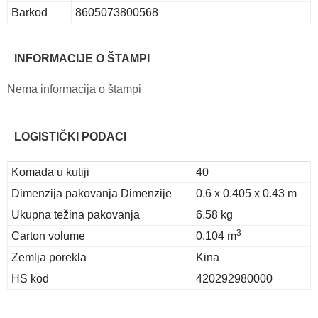
Barkod
8605073800568
INFORMACIJE O ŠTAMPI
Nema informacija o štampi
LOGISTIČKI PODACI
Komada u kutiji
40
Dimenzija pakovanja Dimenzije
0.6 x 0.405 x 0.43 m
Ukupna težina pakovanja
6.58 kg
3
Carton volume
0.104 m
Zemlja porekla
Kina
HS kod
420292980000