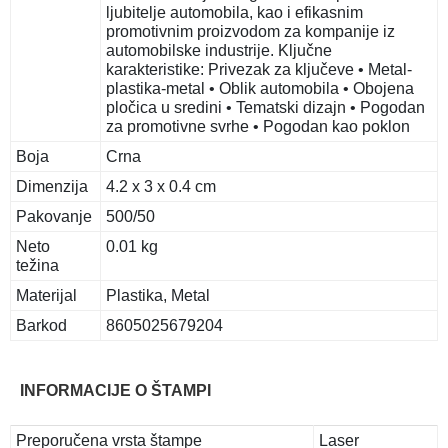
ljubitelje automobila, kao i efikasnim
promotivnim proizvodom za kompanije iz
automobilske industrije. Ključne
karakteristike: Privezak za ključeve • Metal-
plastika-metal • Oblik automobila • Obojena
pločica u sredini • Tematski dizajn • Pogodan
za promotivne svrhe • Pogodan kao poklon
Boja
Crna
Dimenzija
4.2 x 3 x 0.4 cm
Pakovanje
500/50
Neto
0.01 kg
težina
Materijal
Plastika, Metal
Barkod
8605025679204
INFORMACIJE O ŠTAMPI
Preporučena vrsta štampe
Laser