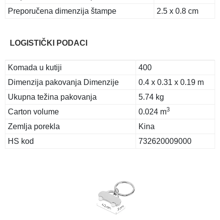
Preporučena dimenzija štampe
2.5 x 0.8 cm
LOGISTIČKI PODACI
Komada u kutiji
400
Dimenzija pakovanja Dimenzije
0.4 x 0.31 x 0.19 m
Ukupna težina pakovanja
5.74 kg
3
Carton volume
0.024 m
Zemlja porekla
Kina
HS kod
732620009000