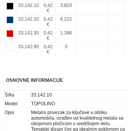
33.142.10
0,42
3.603
€
33.142.20
0,42
6.222
€
33.142.30
0,42
1.396
€
33.142.90
0,42
0
€
OSNOVNE INFORMACIJE
Šifra
33.142.10
Model
TOPOLINO
Opis
Metalni privezak za ključeve u obliku
automobila, izrađen od kvalitetnog metala sa
obojenom pločicom u središnjem delu.
Tematski dizajn čini ga idealnim poklonom za