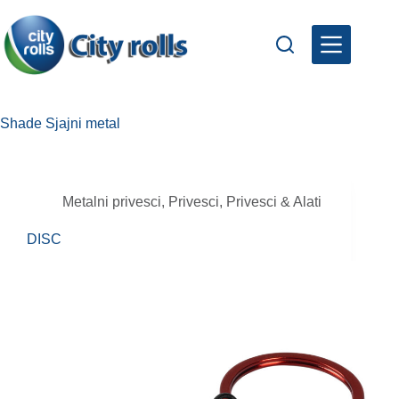
Skip
to
content
Shade
Sjajni metal
Metalni privesci
,
Privesci
,
Privesci & Alati
DISC