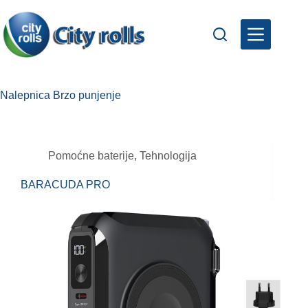
Skip
to
content
Nalepnica
Brzo punjenje
Pomoćne baterije
,
Tehnologija
BARACUDA PRO