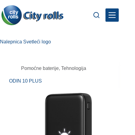
Skip
to
content
Nalepnica
Svetleći logo
Pomoćne baterije
,
Tehnologija
ODIN 10 PLUS