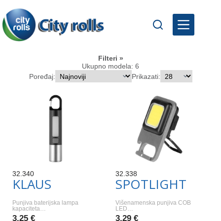
Skip
to
content
Filteri
Ukupno modela: 6
Poređaj:
Prikazati:
32.340
32.338
KLAUS
SPOTLIGHT
Punjiva baterijska lampa
Višenamenska punjiva COB
kapaciteta…
LED…
3,25 €
3,29 €