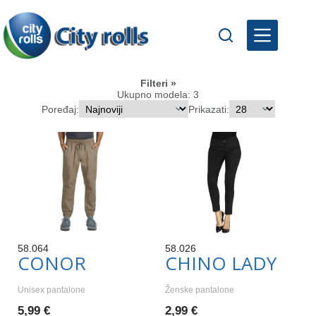
Skip
to
content
Filteri
Ukupno modela: 3
Poređaj:
Prikazati:
58.064
58.026
CONOR
CHINO LADY
Unisex pantalone
Ženske pantalone
5,99 €
2,99 €