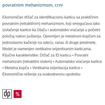
povratnim mehanizmom, crni
Ekonomičan držač za identifikacionu karticu sa praktičnim
povratnim (retraktilnim) mehanizmom, koji omogućava lako
izvlačenje kartice ka čitaču i automatsko vraćanje u početni
položaj nakon puštanja. Opremljen je metalnom kopčom za
jednostavno kačenje na odeću, ranac ili druge predmete.
Model je namenjen vertikalno orijentisanim karticama.
Ključne karakteristike: Držač za ID karticu • Povratni
mehanizam (retraktilni sistem) • Automatsko vraćanje kartice
• Metalna kopča • Vertikalna orijentacija kartice •
Ekonomično rešenje za svakodnevnu upotrebu