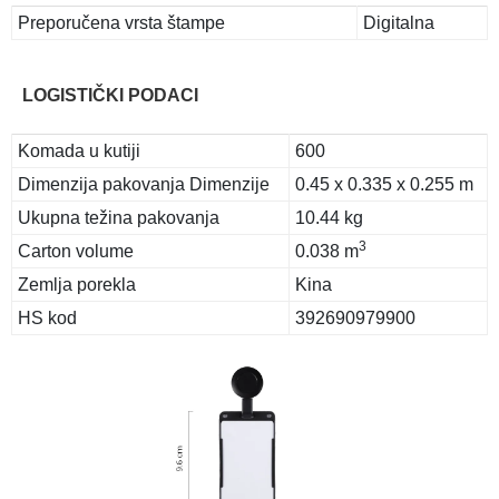
Preporučena vrsta štampe
Digitalna
LOGISTIČKI PODACI
Komada u kutiji
600
Dimenzija pakovanja Dimenzije
0.45 x 0.335 x 0.255 m
Ukupna težina pakovanja
10.44 kg
3
Carton volume
0.038 m
Zemlja porekla
Kina
HS kod
392690979900