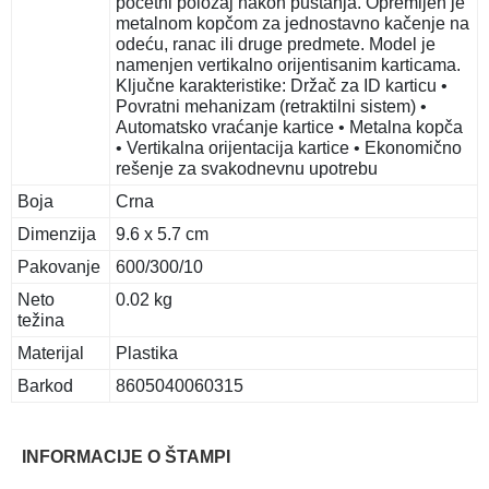
početni položaj nakon puštanja. Opremljen je
metalnom kopčom za jednostavno kačenje na
odeću, ranac ili druge predmete. Model je
namenjen vertikalno orijentisanim karticama.
Ključne karakteristike: Držač za ID karticu •
Povratni mehanizam (retraktilni sistem) •
Automatsko vraćanje kartice • Metalna kopča
• Vertikalna orijentacija kartice • Ekonomično
rešenje za svakodnevnu upotrebu
Boja
Crna
Dimenzija
9.6 x 5.7 cm
Pakovanje
600/300/10
Neto
0.02 kg
težina
Materijal
Plastika
Barkod
8605040060315
INFORMACIJE O ŠTAMPI