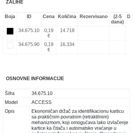
ZALIHE
Boja
ID
Cena
Količina
Rezervisano
(2-5
Do
dana)
34.675.10
0,19
14.718
€
34.675.90
0,19
16.334
€
OSNOVNE INFORMACIJE
Šifra
34.675.10
Model
ACCESS
Opis
Ekonomičan držač za identifikacionu karticu
sa praktičnim povratnim (retraktilnim)
mehanizmom, koji omogućava lako izvlačenje
kartice ka čitaču i automatsko vraćanje u