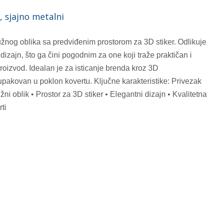
, sjajno metalni
užnog oblika sa predviđenim prostorom za 3D stiker. Odlikuje
 dizajn, što ga čini pogodnim za one koji traže praktičan i
roizvod. Idealan je za isticanje brenda kroz 3D
 upakovan u poklon kovertu. Ključne karakteristike: Privezak
ni oblik • Prostor za 3D stiker • Elegantni dizajn • Kvalitetna
ti