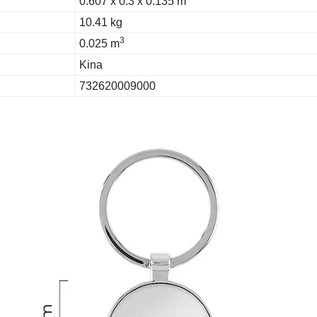
0.607 x 0.3 x 0.135 m
10.41 kg
3
0.025 m
Kina
732620009000