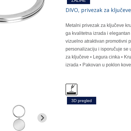
ZALIHE
DIVO, privezak za ključeve
Metalni privezak za ključeve kr
ga kvalitetna izrada i elegantan
vizuelno atraktivan promotivni p
personalizaciju i isporučuje se
za ključeve • Legura cinka • Kruž
izrada • Pakovan u poklon kover
3D pregled