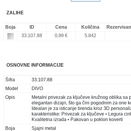
ZALIHE
Boja
ID
Cena
Količina
Rezervisa
33.107.88
0,99 €
5.842
OSNOVNE INFORMACIJE
Šifra
33.107.88
Model
DIVO
Opis
Metalni privezak za ključeve kružnog oblika sa p
elegantan dizajn, što ga čini pogodnim za one koj
Idealan je za isticanje brenda kroz 3D personali
karakteristike: Privezak za ključeve • Legura cink
Kvalitetna izrada • Pakovan u poklon koverti
Boja
Sjajni metal