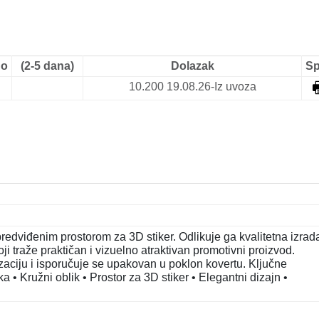
no
(2-5 dana)
Dolazak
S
10.200
19.08.26-Iz uvoza
redviđenim prostorom za 3D stiker. Odlikuje ga kvalitetna izrada
i traže praktičan i vizuelno atraktivan promotivni proizvod.
zaciju i isporučuje se upakovan u poklon kovertu. Ključne
a • Kružni oblik • Prostor za 3D stiker • Elegantni dizajn •