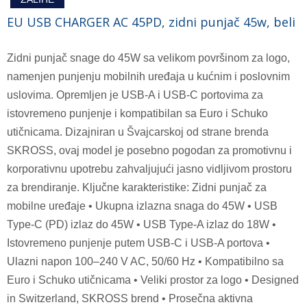
EU USB CHARGER AC 45PD, zidni punjač 45w, beli
Zidni punjač snage do 45W sa velikom površinom za logo,
namenjen punjenju mobilnih uređaja u kućnim i poslovnim
uslovima. Opremljen je USB-A i USB-C portovima za
istovremeno punjenje i kompatibilan sa Euro i Schuko
utičnicama. Dizajniran u Švajcarskoj od strane brenda
SKROSS, ovaj model je posebno pogodan za promotivnu i
korporativnu upotrebu zahvaljujući jasno vidljivom prostoru
za brendiranje. Ključne karakteristike: Zidni punjač za
mobilne uređaje • Ukupna izlazna snaga do 45W • USB
Type-C (PD) izlaz do 45W • USB Type-A izlaz do 18W •
Istovremeno punjenje putem USB-C i USB-A portova •
Ulazni napon 100–240 V AC, 50/60 Hz • Kompatibilno sa
Euro i Schuko utičnicama • Veliki prostor za logo • Designed
in Switzerland, SKROSS brend • Prosečna aktivna