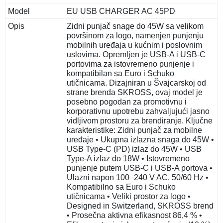
Model
EU USB CHARGER AC 45PD
Opis
Zidni punjač snage do 45W sa velikom
površinom za logo, namenjen punjenju
mobilnih uređaja u kućnim i poslovnim
uslovima. Opremljen je USB-A i USB-C
portovima za istovremeno punjenje i
kompatibilan sa Euro i Schuko
utičnicama. Dizajniran u Švajcarskoj od
strane brenda SKROSS, ovaj model je
posebno pogodan za promotivnu i
korporativnu upotrebu zahvaljujući jasno
vidljivom prostoru za brendiranje. Ključne
karakteristike: Zidni punjač za mobilne
uređaje • Ukupna izlazna snaga do 45W •
USB Type-C (PD) izlaz do 45W • USB
Type-A izlaz do 18W • Istovremeno
punjenje putem USB-C i USB-A portova •
Ulazni napon 100–240 V AC, 50/60 Hz •
Kompatibilno sa Euro i Schuko
utičnicama • Veliki prostor za logo •
Designed in Switzerland, SKROSS brend
• Prosečna aktivna efikasnost 86,4 % •