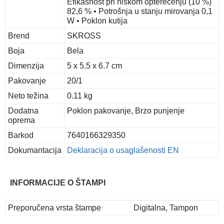
Efikasnost pri niskom opterećenju (10 %)
82,6 % • Potrošnja u stanju mirovanja 0,1
W • Poklon kutija
Brend
SKROSS
Boja
Bela
Dimenzija
5 x 5.5 x 6.7 cm
Pakovanje
20/1
Neto težina
0.11 kg
Dodatna
Poklon pakovanje, Brzo punjenje
oprema
Barkod
7640166329350
Dokumantacija
Deklaracija o usaglašenosti EN
INFORMACIJE O ŠTAMPI
Preporučena vrsta štampe
Digitalna, Tampon