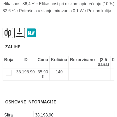
efikasnost 86,4 % • Efikasnost pri niskom opterećenju (10 %)
82,6 % • Potrošnja u stanju mirovanja 0,1 W • Poklon kutija
ZALIHE
Boja
ID
Cena
Količina
Rezervisano
(2-5
Do
dana)
38.198.90
35,90
140
€
OSNOVNE INFORMACIJE
Šifra
38.198.90